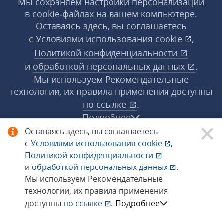
Мы сохраняем настройки персонализации
в cookie‑файлах на вашем компьютере.
Оставаясь здесь, вы соглашаетесь
с
Условиями использования
cookie
,
Политикой конфиденциальности
и
обработкой персональных данных
.
Мы используем Рекомендательные
технологии, их правила применения доступны
по ссылке
.
Подробнее
Оставаясь здесь, вы соглашаетесь
с
Условиями использования
cookie
,
© 1998−2026 «1С‑Рарус» ®. Все права
Политикой конфиденциальности
защищены.
и
обработкой персональных данных
.
Мы используем Рекомендательные
технологии, их правила применения
Сообщить об ошибке
доступны
по ссылке
.
Подробнее