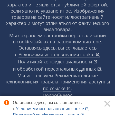
характер и не являются публичной офертой,
если явно не указано иное. Изображения
товаров на сайте носят иллюстративный
характер и могут отличаться от фактического
вида товара.
Мы сохраняем настройки персонализации
в cookie‑файлах на вашем компьютере.
Оставаясь здесь, вы соглашаетесь
с
Условиями использования
cookie
,
Политикой конфиденциальности
и
обработкой персональных данных
.
Мы используем Рекомендательные
технологии, их правила применения доступны
по ссылке
.
Подробнее
Оставаясь здесь, вы соглашаетесь
с
Условиями использования
cookie
,
© 1998−2026 «1С‑Рарус» ®. Все права
Политикой конфиденциальности