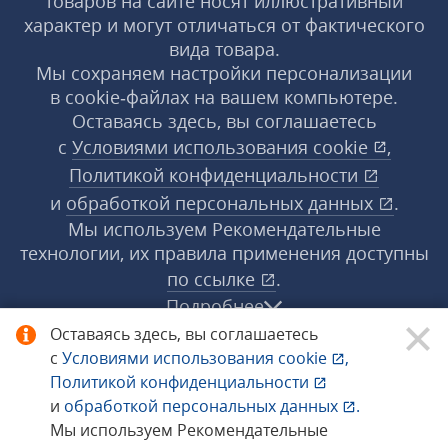
товаров на сайте носят иллюстративный
характер и могут отличаться от фактического
вида товара.
Мы сохраняем настройки персонализации
в cookie‑файлах на вашем компьютере.
Оставаясь здесь, вы соглашаетесь
с
Условиями использования
cookie
,
Политикой конфиденциальности
и
обработкой персональных данных
.
Мы используем Рекомендательные
технологии, их правила применения доступны
по ссылке
.
Подробнее
Оставаясь здесь, вы соглашаетесь
с
Условиями использования
cookie
,
© 1998−2026 «1С‑Рарус» ®. Все права
Политикой конфиденциальности
защищены.
и
обработкой персональных данных
.
Мы используем Рекомендательные