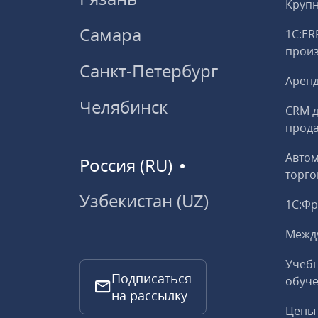
Круп
Самара
1С:ER
прои
Санкт-Петербург
Аренд
Челябинск
CRM д
прод
Авто
Россия (RU)
торго
Узбекистан (UZ)
1С:Ф
Межд
Учебн
Подписаться
обуче
на рассылку
Цены 