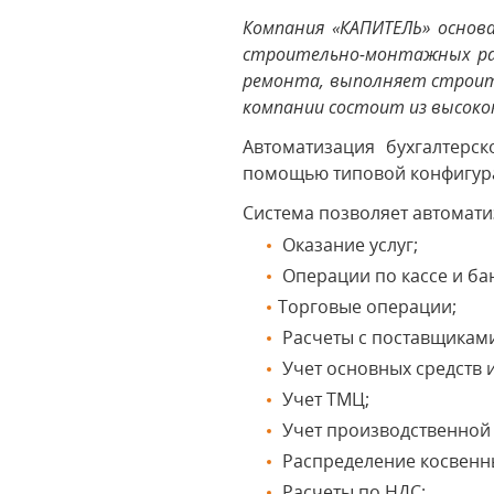
Компания «КАПИТЕЛЬ» основ
строительно-монтажных раб
ремонта, выполняет строит
компании состоит из высок
Автоматизация бухгалтер
помощью типовой конфигу
Система позволяет автомати
Оказание услуг;
Операции по кассе и бан
Торговые операции;
Расчеты с поставщиками
Учет основных средств 
Учет ТМЦ;
Учет производственной 
Распределение косвенн
Расчеты по НДС;