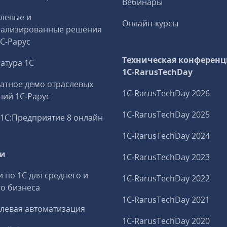
Вебинары
левые и
Онлайн-курсы
иализированные решения
1С‑Рарус
Техническая конференц
атура 1С
1C‑RarusTechDay
атное демо отраслевых
1C‑RarusTechDay 2026
ий 1С‑Рарус
1C‑RarusTechDay 2025
1С:Предприятие 8 онлайн
1C‑RarusTechDay 2024
ги
1C‑RarusTechDay 2023
и по 1С для среднего и
1C‑RarusTechDay 2022
о бизнеса
1C‑RarusTechDay 2021
левая автоматизация
1C‑RarusTechDay 2020