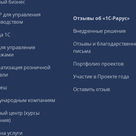
ный бизнес
P для управления
Отзывы об «1С-Рарус»
зводством
Внедренные решения
а 1С
Отзывы и благодарственн
ля управления
письма
ажами
Портфолио проектов
матизация розничной
вли
Участие в Проекте года
реш
Оставить отзыв
ународным компаниям
ый центр (курсы
ния)
на услуги