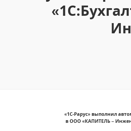
«1С:Бухга
Ин
«1С-Рарус» выполнил авто
в ООО «КАПИТЕЛЬ – Инже