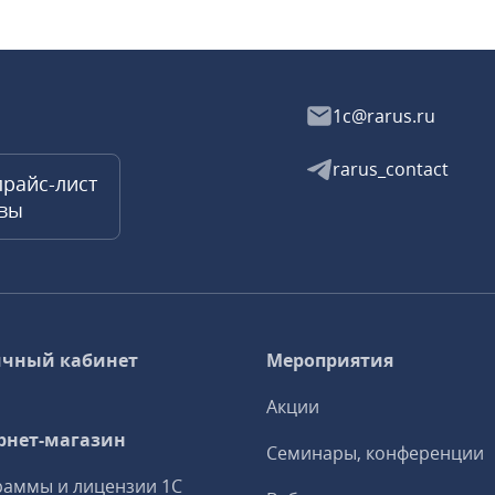
1c@rarus.ru
rarus_contact
прайс-лист
квы
чный кабинет
Мероприятия
Акции
рнет-магазин
Семинары, конференции
аммы и лицензии 1С