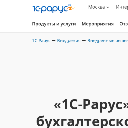
Москва
Инте
Продукты и услуги
Мероприятия
От
1С-Рарус
Внедрения
Внедрённые реше
«1С-Рару
бухгалтерско