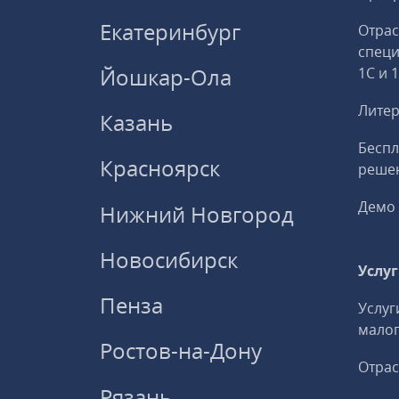
Екатеринбург
Отрас
спец
Йошкар-Ола
1С и 
Литер
Казань
Беспл
Красноярск
решен
Демо 
Нижний Новгород
Новосибирск
Услу
Пенза
Услуг
малог
Ростов-на-Дону
Отрас
Рязань