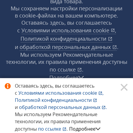
вида товара.
Мы сохраняем настройки персонализации
в cookie‑файлах на вашем компьютере.
Оставаясь здесь, вы соглашаетесь
с
Условиями использования
cookie
,
Политикой конфиденциальности
и
обработкой персональных данных
.
Мы используем Рекомендательные
технологии, их правила применения доступны
по ссылке
.
Подробнее
Оставаясь здесь, вы соглашаетесь
с
Условиями использования
cookie
,
© 1998−2026 «1С‑Рарус» ®. Все права
Политикой конфиденциальности
защищены.
и
обработкой персональных данных
.
Мы используем Рекомендательные
технологии, их правила применения
Сообщить об ошибке
доступны
по ссылке
.
Подробнее