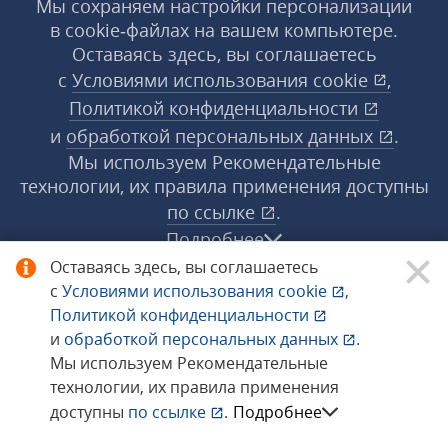
Мы сохраняем настройки персонализации
в cookie‑файлах на вашем компьютере.
Оставаясь здесь, вы соглашаетесь
с
Условиями использования
cookie
,
Политикой конфиденциальности
и
обработкой персональных данных
.
Мы используем Рекомендательные
технологии, их правила применения доступны
по ссылке
.
Подробнее
Оставаясь здесь, вы соглашаетесь
с
Условиями использования
cookie
,
© 1998−2026 «1С‑Рарус» ®. Все права
Политикой конфиденциальности
защищены.
и
обработкой персональных данных
.
Мы используем Рекомендательные
технологии, их правила применения
Сообщить об ошибке
доступны
по ссылке
.
Подробнее