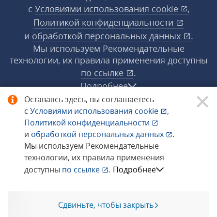
с
Условиями использования
cookie
,
Политикой конфиденциальности
и
обработкой персональных данных
.
Мы используем Рекомендательные
технологии, их правила применения доступны
по ссылке
.
Подробнее
Оставаясь здесь, вы соглашаетесь
с
Условиями использования
cookie
,
© 1998−2026 «1С‑Рарус» ®. Все права
Политикой конфиденциальности
защищены.
и
обработкой персональных данных
.
Мы используем Рекомендательные
технологии, их правила применения
Сообщить об ошибке
доступны
по ссылке
.
Подробнее
Сдвиньте, чтобы закрыть
Позвоните мне