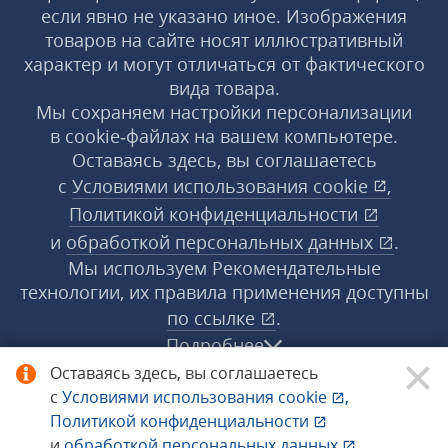
если явно не указано иное. Изображения
товаров на сайте носят иллюстративный
характер и могут отличаться от фактического
вида товара.
Мы сохраняем настройки персонализации
в cookie‑файлах на вашем компьютере.
Оставаясь здесь, вы соглашаетесь
с
Условиями использования
cookie
,
Политикой конфиденциальности
и
обработкой персональных данных
.
Мы используем Рекомендательные
технологии, их правила применения доступны
по ссылке
.
Подробнее
Оставаясь здесь, вы соглашаетесь
с
Условиями использования
cookie
,
© 1998−2026 «1С‑Рарус» ®. Все права
Политикой конфиденциальности
защищены.
и
обработкой персональных данных
.