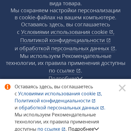
вида товара.
Мы сохраняем настройки персонализации
в cookie‑файлах на вашем компьютере.
Оставаясь здесь, вы соглашаетесь
с
Условиями использования
cookie
,
Политикой конфиденциальности
и
обработкой персональных данных
.
Мы используем Рекомендательные
технологии, их правила применения доступны
по ссылке
.
Подробнее
Оставаясь здесь, вы соглашаетесь
с
Условиями использования
cookie
,
© 1998−2026 «1С‑Рарус» ®. Все права
Политикой конфиденциальности
защищены.
и
обработкой персональных данных
.
Мы используем Рекомендательные
технологии, их правила применения
Сообщить об ошибке
доступны
по ссылке
.
Подробнее