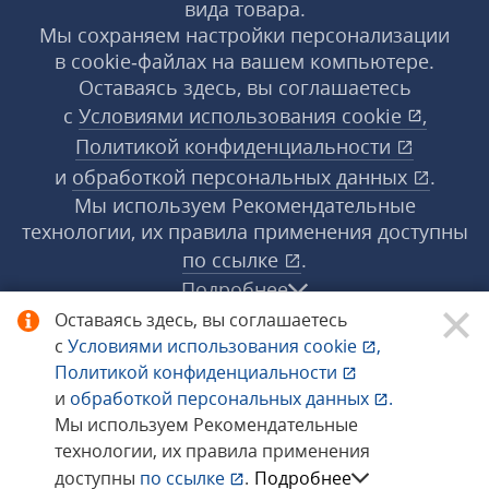
вида товара.
Мы сохраняем настройки персонализации
в cookie‑файлах на вашем компьютере.
Оставаясь здесь, вы соглашаетесь
с
Условиями использования
cookie
,
Политикой конфиденциальности
и
обработкой персональных данных
.
Мы используем Рекомендательные
технологии, их правила применения доступны
по ссылке
.
Подробнее
Оставаясь здесь, вы соглашаетесь
с
Условиями использования
cookie
,
© 1998−2026 «1С‑Рарус» ®. Все права
Политикой конфиденциальности
защищены.
и
обработкой персональных данных
.
Мы используем Рекомендательные
технологии, их правила применения
Сообщить об ошибке
доступны
по ссылке
.
Подробнее