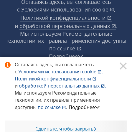
Оставаясь здесь, вы соглашаетесь
с
Условиями использования
cookie
,
Политикой конфиденциальности
и
обработкой персональных данных
.
Мы используем Рекомендательные
технологии, их правила применения доступны
по ссылке
.
Подробнее
Оставаясь здесь, вы соглашаетесь
с
Условиями использования
cookie
,
© 1998−2026 «1С‑Рарус» ®. Все права
Политикой конфиденциальности
защищены.
и
обработкой персональных данных
.
Мы используем Рекомендательные
технологии, их правила применения
Сообщить об ошибке
доступны
по ссылке
.
Подробнее
Сдвиньте, чтобы закрыть
Позвоните мне