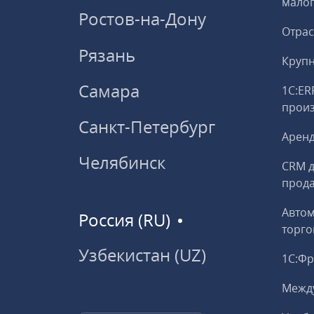
малог
Ростов-на-Дону
Отрас
Рязань
Круп
Самара
1С:ER
прои
Санкт-Петербург
Аренд
Челябинск
CRM д
прод
Авто
Россия (RU)
торго
Узбекистан (UZ)
1С:Ф
Межд