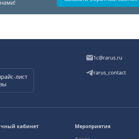
 нами!
1c@rarus.ru
rarus_contact
прайс-лист
квы
чный кабинет
Мероприятия