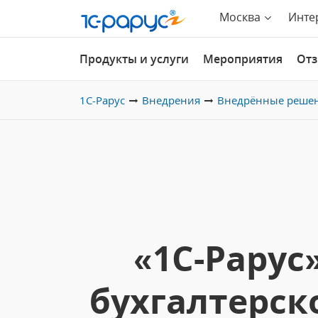
Москва
Инте
Продукты и услуги
Мероприятия
От
1С-Рарус
Внедрения
Внедрённые реше
«1С-Рару
бухгалтерско