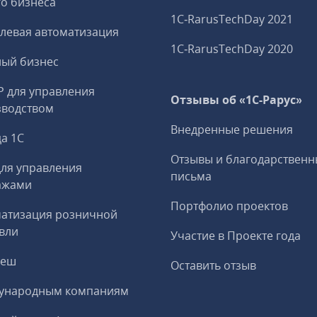
о бизнеса
1C‑RarusTechDay 2021
левая автоматизация
1C‑RarusTechDay 2020
ный бизнес
P для управления
Отзывы об «1С-Рарус»
зводством
Внедренные решения
а 1С
Отзывы и благодарственн
ля управления
письма
ажами
Портфолио проектов
матизация розничной
вли
Участие в Проекте года
реш
Оставить отзыв
ународным компаниям