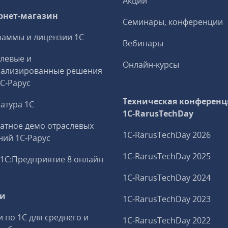
Акции
рнет-магазин
Семинары, конференции
аммы и лицензии 1С
Вебинары
левые и
Онлайн-курсы
иализированные решения
1С‑Рарус
Техническая конференц
атура 1С
1C‑RarusTechDay
атное демо отраслевых
1C‑RarusTechDay 2026
ий 1С‑Рарус
1C‑RarusTechDay 2025
1С:Предприятие 8 онлайн
1C‑RarusTechDay 2024
ги
1C‑RarusTechDay 2023
и по 1С для среднего и
1C‑RarusTechDay 2022