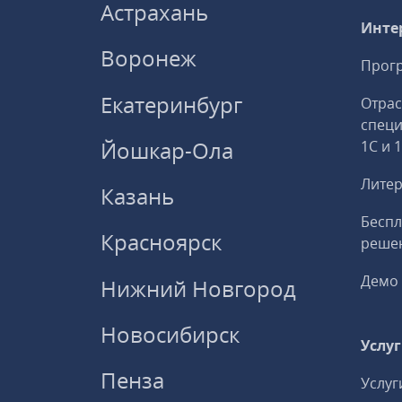
Астрахань
Инте
Воронеж
Прогр
Екатеринбург
Отрас
спец
Йошкар-Ола
1С и 
Литер
Казань
Беспл
Красноярск
решен
Демо 
Нижний Новгород
Новосибирск
Услу
Пенза
Услуг