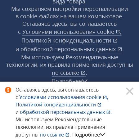
вида товара.
Мы сохраняем настройки персонализации
в cookie‑файлах на вашем компьютере.
Оставаясь здесь, вы соглашаетесь
с
Условиями использования
cookie
,
Политикой конфиденциальности
и
обработкой персональных данных
.
Мы используем Рекомендательные
технологии, их правила применения доступны
по ссылке
.
Подробнее
Оставаясь здесь, вы соглашаетесь
с
Условиями использования
cookie
,
© 1998−2026 «1С‑Рарус» ®. Все права
Политикой конфиденциальности
защищены.
и
обработкой персональных данных
.
Мы используем Рекомендательные
технологии, их правила применения
Сообщить об ошибке
доступны
по ссылке
.
Подробнее