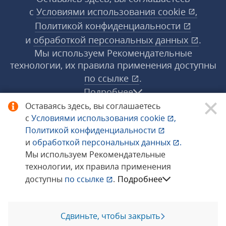
с
Условиями использования
cookie
,
Политикой конфиденциальности
и
обработкой персональных данных
.
Мы используем Рекомендательные
технологии, их правила применения доступны
по ссылке
.
Подробнее
Оставаясь здесь, вы соглашаетесь
с
Условиями использования
cookie
,
© 1998−2026 «1С‑Рарус» ®. Все права
Политикой конфиденциальности
защищены.
и
обработкой персональных данных
.
Мы используем Рекомендательные
технологии, их правила применения
Сообщить об ошибке
доступны
по ссылке
.
Подробнее
Сдвиньте, чтобы закрыть
Позвоните мне