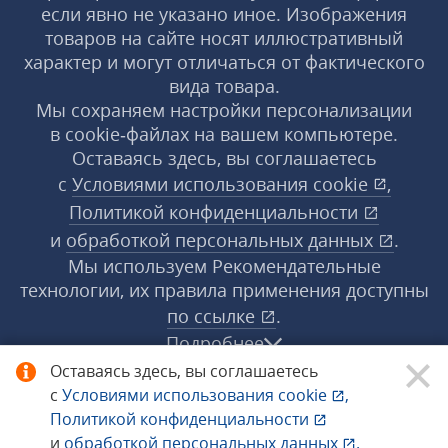
если явно не указано иное. Изображения
товаров на сайте носят иллюстративный
характер и могут отличаться от фактического
вида товара.
Мы сохраняем настройки персонализации
в cookie‑файлах на вашем компьютере.
Оставаясь здесь, вы соглашаетесь
с
Условиями использования
cookie
,
Политикой конфиденциальности
и
обработкой персональных данных
.
Мы используем Рекомендательные
технологии, их правила применения доступны
по ссылке
.
Подробнее
Оставаясь здесь, вы соглашаетесь
с
Условиями использования
cookie
,
© 1998−2026 «1С‑Рарус» ®. Все права
Политикой конфиденциальности
защищены.
и
обработкой персональных данных
.