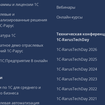
аммы и лицензии 1С
Вебинары
левые и
Онлайн-курсы
иализированные решения
1С‑Рарус
Техническая конференц
атура 1С
1C‑RarusTechDay
атное демо отраслевых
1C‑RarusTechDay 2026
ий 1С‑Рарус
1C‑RarusTechDay 2025
1С:Предприятие 8 онлайн
1C‑RarusTechDay 2024
ги
1C‑RarusTechDay 2023
и по 1С для среднего и
1C‑RarusTechDay 2022
о бизнеса
1C‑RarusTechDay 2021
левая автоматизация