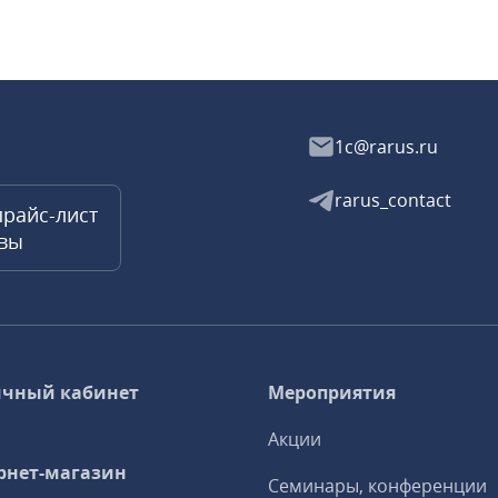
1c@rarus.ru
rarus_contact
прайс-лист
квы
чный кабинет
Мероприятия
Акции
рнет-магазин
Семинары, конференции