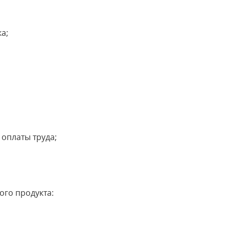
а;
оплаты труда;
го продукта: