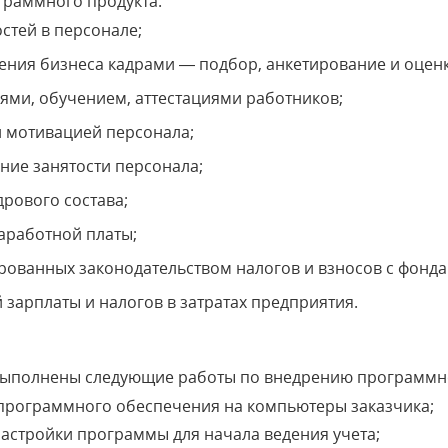
раммного продукта:
стей в персонале;
ния бизнеса кадрами — подбор, анкетирование и оценк
ми, обучением, аттестациями работников;
 мотивацией персонала;
ие занятости персонала;
дрового состава;
аработной платы;
ованных законодательством налогов и взносов с фонда 
зарплаты и налогов в затратах предприятия.
выполнены следующие работы по внедрению программно
программного обеспечения на компьютеры заказчика;
стройки программы для начала ведения учета;