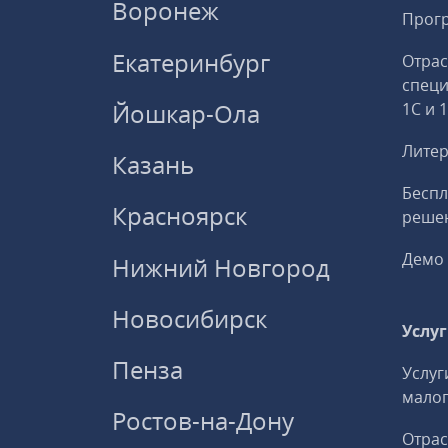
Воронеж
Прогр
Екатеринбург
Отрас
спец
Йошкар-Ола
1С и 
Литер
Казань
Беспл
Красноярск
решен
Демо 
Нижний Новгород
Новосибирск
Услу
Пенза
Услуг
малог
Ростов-на-Дону
Отрас