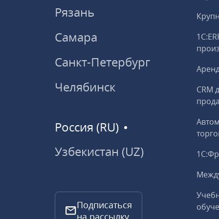
Рязань
Круп
Самара
1С:ER
прои
Санкт-Петербург
Аренд
Челябинск
CRM д
прод
Авто
Россия (RU)
торго
Узбекистан (UZ)
1С:Ф
Межд
Учебн
Подписаться
обуче
на рассылку