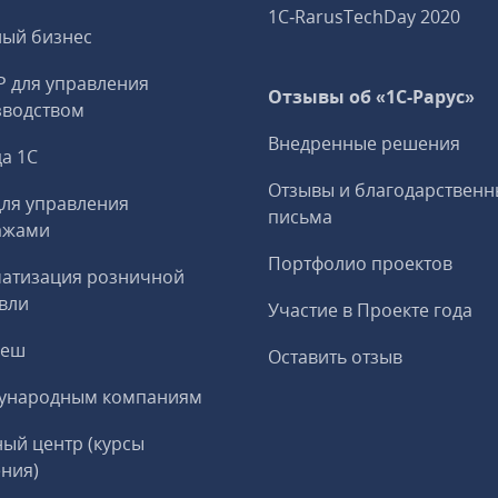
1C‑RarusTechDay 2020
ный бизнес
P для управления
Отзывы об «1С-Рарус»
зводством
Внедренные решения
а 1С
Отзывы и благодарственн
ля управления
письма
ажами
Портфолио проектов
матизация розничной
вли
Участие в Проекте года
реш
Оставить отзыв
ународным компаниям
ый центр (курсы
ния)