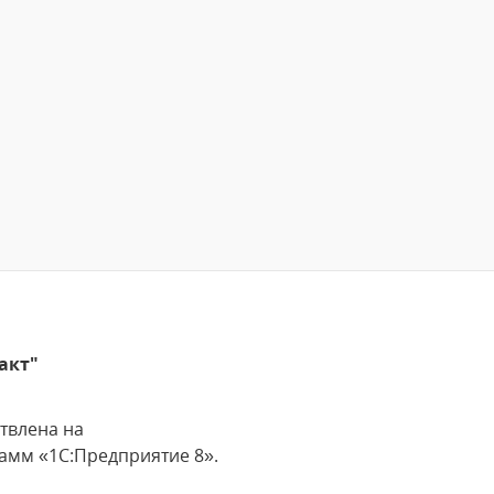
акт"
твлена на
амм «1С:Предприятие 8».