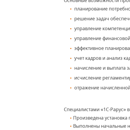
Основные возможности прог
планирование потребно
решение задач обеспече
управление компетенция
управление финансовой
эффективное планирован
учет кадров и анализ ка
начисление и выплата з
исчисление регламентир
отражение начисленной 
Специалистами «1С-Рарус» 
Произведена установка 
Выполнены начальные на