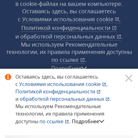
в cookie‑файлах на вашем компьютере.
Оставаясь здесь, вы соглашаетесь
с
Условиями использования
cookie
,
Политикой конфиденциальности
и
обработкой персональных данных
.
Мы используем Рекомендательные
технологии, их правила применения доступны
по ссылке
.
Подробнее
Оставаясь здесь, вы соглашаетесь
с
Условиями использования
cookie
,
© 1998−2026 «1С‑Рарус» ®. Все права
Политикой конфиденциальности
защищены.
и
обработкой персональных данных
.
Мы используем Рекомендательные
технологии, их правила применения
Сообщить об ошибке
доступны
по ссылке
.
Подробнее