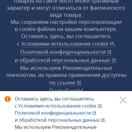
товаров на сайте носят иллюстративный
характер и могут отличаться от фактического
вида товара.
Мы сохраняем настройки персонализации
в cookie‑файлах на вашем компьютере.
Оставаясь здесь, вы соглашаетесь
с
Условиями использования
cookie
,
Политикой конфиденциальности
и
обработкой персональных данных
.
Мы используем Рекомендательные
технологии, их правила применения доступны
по ссылке
.
Подробнее
Оставаясь здесь, вы соглашаетесь
с
Условиями использования
cookie
,
© 1998−2026 «1С‑Рарус» ®. Все права
Политикой конфиденциальности
защищены.
и
обработкой персональных данных
.
Мы используем Рекомендательные