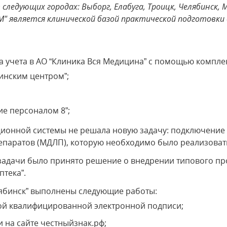
следующих городах: Выборг, Елабуга, Троицк, Челябинск, 
ВМ" является клинической базой практической подготовк
 учета в АО “Клиника Вся Медицина” с помощью компле
инским центром”;
ие персоналом 8”;
ционной системы не решала новую задачу: подключение
паратов (МДЛП), которую необходимо было реализовать 
задачи было принято решение о внедрении типового п
птека”.
лябинск” выполнены следующие работы:
й квалифицированной электронной подписи;
 на сайте честныйзнак.рф;