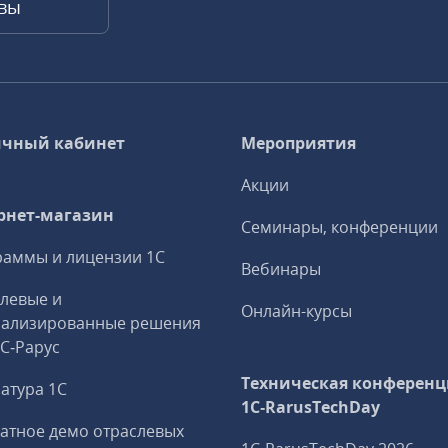
квы
чный кабинет
Мероприятия
Акции
рнет-магазин
Семинары, конференции
аммы и лицензии 1С
Вебинары
левые и
Онлайн-курсы
иализированные решения
1С‑Рарус
Техническая конференц
атура 1С
1C‑RarusTechDay
атное демо отраслевых