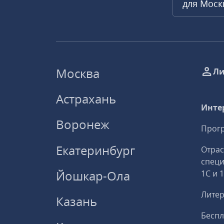
для Мос
Москва
Ли
Астрахань
Инте
Воронеж
Прогр
Екатеринбург
Отрас
спец
Йошкар-Ола
1С и 
Литер
Казань
Беспл