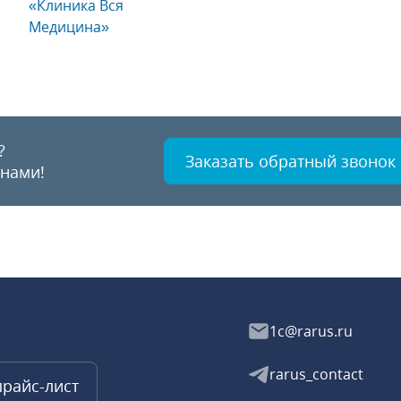
«Клиника Вся
Медицина»
?
Заказать обратный звонок
 нами!
1c@rarus.ru
rarus_contact
прайс-лист