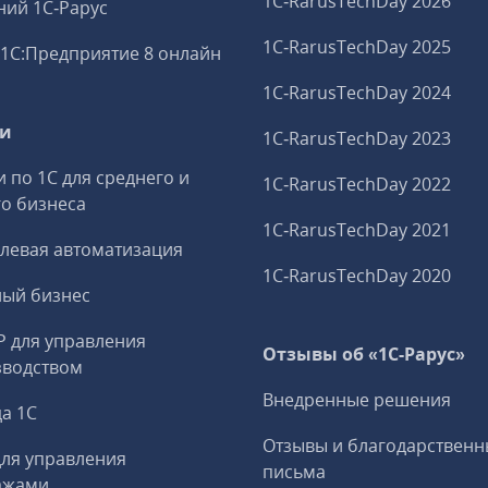
1C‑RarusTechDay 2026
ий 1С‑Рарус
1C‑RarusTechDay 2025
1С:Предприятие 8 онлайн
1C‑RarusTechDay 2024
ги
1C‑RarusTechDay 2023
и по 1С для среднего и
1C‑RarusTechDay 2022
о бизнеса
1C‑RarusTechDay 2021
левая автоматизация
1C‑RarusTechDay 2020
ный бизнес
P для управления
Отзывы об «1С-Рарус»
зводством
Внедренные решения
а 1С
Отзывы и благодарственн
ля управления
письма
ажами