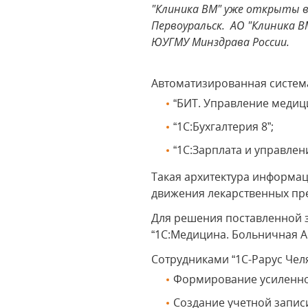
"Клиника ВМ" уже открыты в 
Первоуральск. АО "Клиника 
ЮУГМУ Минздрава России.
Автоматизированная система
“БИТ. Управление медиц
“1С:Бухгалтерия 8”;
“1С:Зарплата и управлен
Такая архитектура информа
движения лекарственных пре
Для решения поставленной 
“1С:Медицина. Больничная А
Сотрудниками “1С-Рарус Че
Формирование усиленно
Создание учетной записи