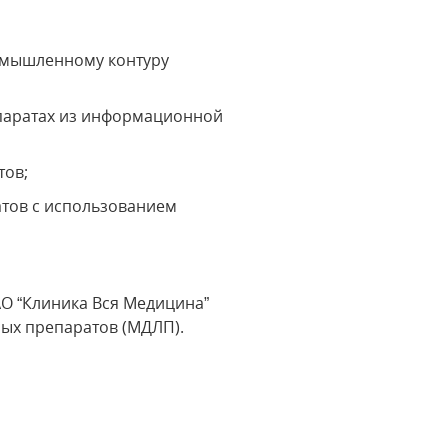
ромышленному контуру
паратах из информационной
тов;
атов с использованием
АО “Клиника Вся Медицина”
ых препаратов (МДЛП).