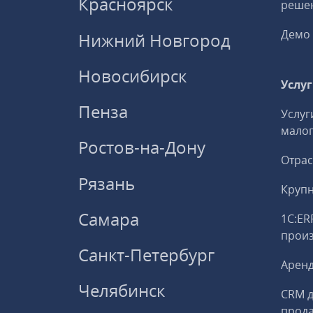
Красноярск
решен
Демо 
Нижний Новгород
Новосибирск
Услу
Пенза
Услуг
малог
Ростов-на-Дону
Отрас
Рязань
Круп
Самара
1С:ER
прои
Санкт-Петербург
Аренд
Челябинск
CRM д
прод