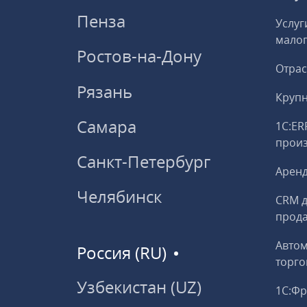
Пенза
Услуг
малог
Ростов-на-Дону
Отрас
Рязань
Круп
Самара
1С:ER
прои
Санкт-Петербург
Аренд
Челябинск
CRM д
прод
Авто
Россия (RU)
торго
Узбекистан (UZ)
1С:Ф