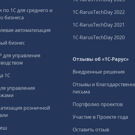
и по 1С для среднего и
1C‑RarusTechDay 2022
о бизнеса
1C‑RarusTechDay 2021
левая автоматизация
1C‑RarusTechDay 2020
ный бизнес
P для управления
Отзывы об «1С-Рарус»
зводством
Внедренные решения
а 1С
Отзывы и благодарственн
ля управления
письма
ажами
Портфолио проектов
матизация розничной
вли
Участие в Проекте года
реш
Оставить отзыв