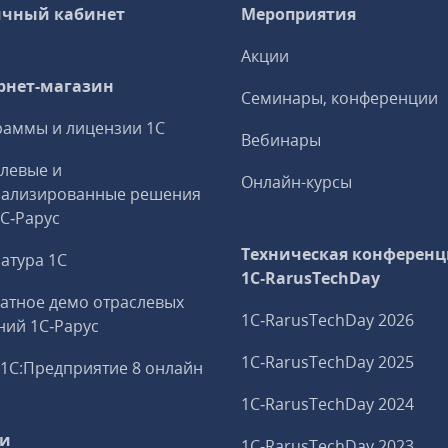
чный кабинет
Мероприятия
Акции
рнет-магазин
Семинары, конференции
аммы и лицензии 1С
Вебинары
левые и
Онлайн-курсы
иализированные решения
1С‑Рарус
Техническая конференц
атура 1С
1C‑RarusTechDay
атное демо отраслевых
1C‑RarusTechDay 2026
ий 1С‑Рарус
1C‑RarusTechDay 2025
1С:Предприятие 8 онлайн
1C‑RarusTechDay 2024
ги
1C‑RarusTechDay 2023