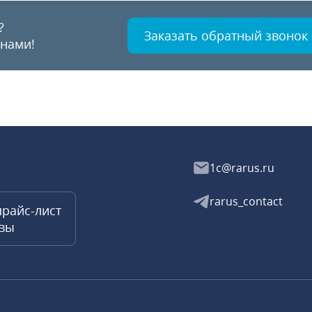
?
Заказать обратный звонок
 нами!
1c@rarus.ru
rarus_contact
прайс-лист
квы