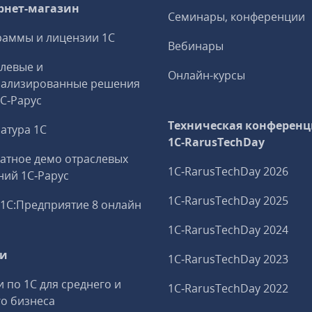
рнет-магазин
Семинары, конференции
аммы и лицензии 1С
Вебинары
левые и
Онлайн-курсы
иализированные решения
1С‑Рарус
Техническая конференц
атура 1С
1C‑RarusTechDay
атное демо отраслевых
1C‑RarusTechDay 2026
ий 1С‑Рарус
1C‑RarusTechDay 2025
1С:Предприятие 8 онлайн
1C‑RarusTechDay 2024
ги
1C‑RarusTechDay 2023
и по 1С для среднего и
1C‑RarusTechDay 2022
о бизнеса