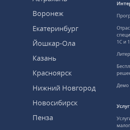
Инте
Воронеж
Прогр
Екатеринбург
Отрас
спец
Йошкар-Ола
1С и 
Литер
Казань
Беспл
Красноярск
решен
Демо 
Нижний Новгород
Новосибирск
Услу
Пенза
Услуг
малог