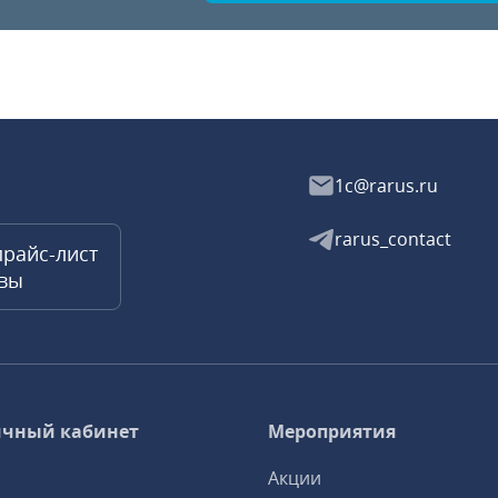
1c@rarus.ru
rarus_contact
прайс-лист
квы
чный кабинет
Мероприятия
Акции