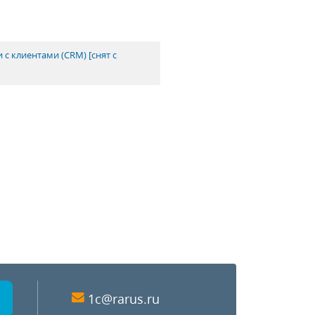
с клиентами (CRM) [снят с
1c@rarus.ru