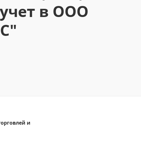
учет в ООО
С"
торговлей и