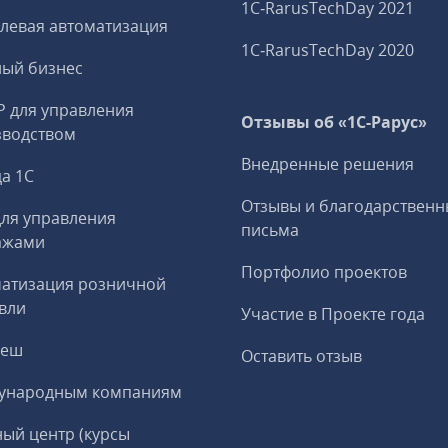
1C‑RarusTechDay 2021
левая автоматизация
1C‑RarusTechDay 2020
ный бизнес
P для управления
Отзывы об «1С-Рарус»
зводством
Внедренные решения
а 1С
Отзывы и благодарственн
ля управления
письма
ажами
Портфолио проектов
матизация розничной
вли
Участие в Проекте года
реш
Оставить отзыв
ународным компаниям
ый центр (курсы