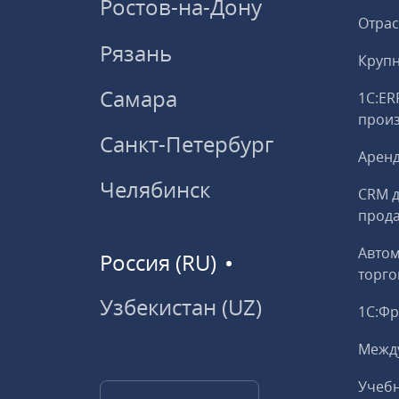
Ростов-на-Дону
Отрас
Рязань
Круп
Самара
1С:ER
прои
Санкт-Петербург
Аренд
Челябинск
CRM д
прод
Авто
Россия (RU)
торго
Узбекистан (UZ)
1С:Ф
Межд
Учебн