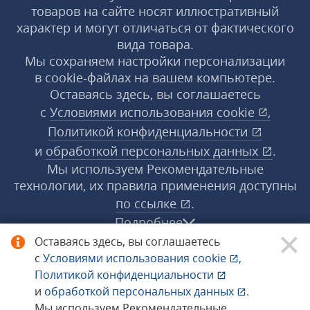
товаров на сайте носят иллюстративный
характер и могут отличаться от фактического
вида товара.
Мы сохраняем настройки персонализации
в cookie‑файлах на вашем компьютере.
Оставаясь здесь, вы соглашаетесь
с
Условиями использования
cookie
,
Политикой конфиденциальности
и
обработкой персональных данных
.
Мы используем Рекомендательные
технологии, их правила применения доступны
по ссылке
.
Подробнее
Оставаясь здесь, вы соглашаетесь
с
Условиями использования
cookie
,
© 1998−2026 «1С‑Рарус» ®. Все права
Политикой конфиденциальности
защищены.
и
обработкой персональных данных
.
Мы используем Рекомендательные