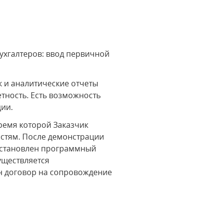
ухгалтеров: ввод первичной
к и аналитические отчеты
тность. Есть возможность
ции.
ремя которой Заказчик
остям. После демонстрации
установлен программный
уществляется
н договор на сопровождение