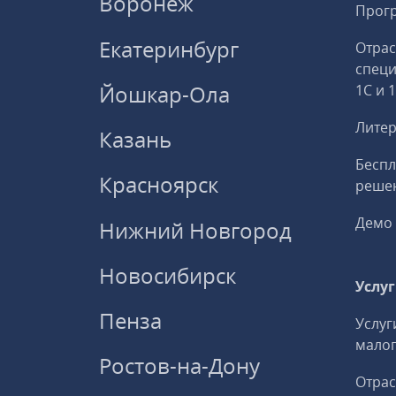
Воронеж
Прогр
Екатеринбург
Отрас
спец
Йошкар-Ола
1С и 
Литер
Казань
Беспл
Красноярск
решен
Демо 
Нижний Новгород
Новосибирск
Услу
Пенза
Услуг
малог
Ростов-на-Дону
Отрас