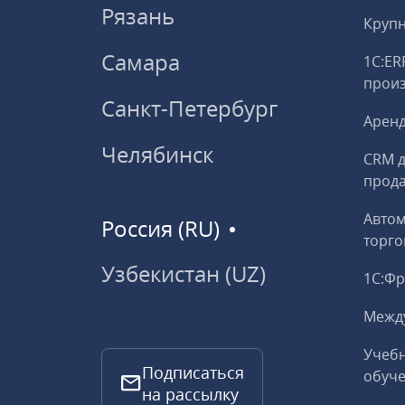
Рязань
Круп
Самара
1С:ER
прои
Санкт-Петербург
Аренд
Челябинск
CRM д
прод
Авто
Россия (RU)
торго
Узбекистан (UZ)
1С:Ф
Межд
Учебн
Подписаться
обуче
на рассылку