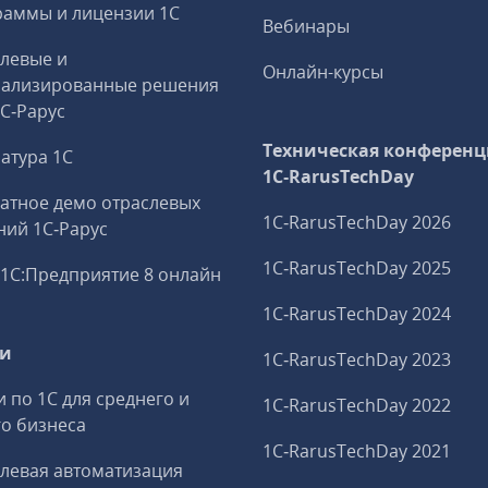
аммы и лицензии 1С
Вебинары
левые и
Онлайн-курсы
иализированные решения
1С‑Рарус
Техническая конференц
атура 1С
1C‑RarusTechDay
атное демо отраслевых
1C‑RarusTechDay 2026
ий 1С‑Рарус
1C‑RarusTechDay 2025
1С:Предприятие 8 онлайн
1C‑RarusTechDay 2024
ги
1C‑RarusTechDay 2023
и по 1С для среднего и
1C‑RarusTechDay 2022
о бизнеса
1C‑RarusTechDay 2021
левая автоматизация