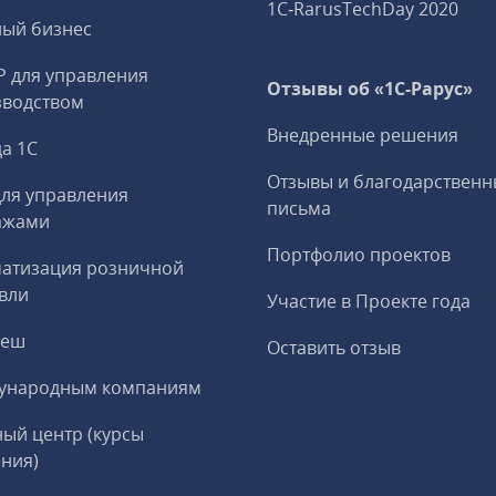
1C‑RarusTechDay 2020
ный бизнес
P для управления
Отзывы об «1С-Рарус»
зводством
Внедренные решения
а 1С
Отзывы и благодарственн
ля управления
письма
ажами
Портфолио проектов
матизация розничной
вли
Участие в Проекте года
реш
Оставить отзыв
ународным компаниям
ый центр (курсы
ния)