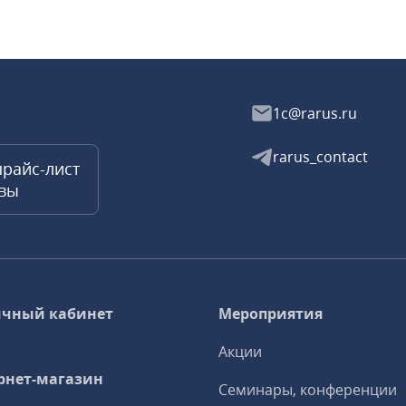
1c@rarus.ru
rarus_contact
прайс-лист
квы
чный кабинет
Мероприятия
Акции
рнет-магазин
Семинары, конференции