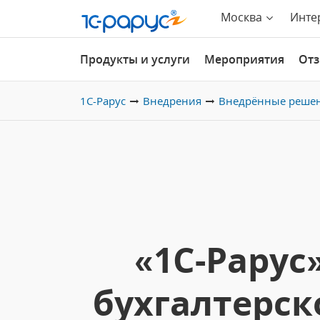
Москва
Инте
Продукты и услуги
Мероприятия
От
1С-Рарус
Внедрения
Внедрённые реше
«1С-Рару
бухгалтерско