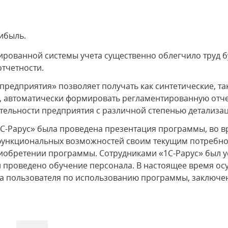
рибыль.
рованной системы учета существенно облегчило труд б
отчетности.
предприятия» позволяет получать как синтетические, та
, автоматически формировать регламентированную отче
тельности предприятия с различной степенью детализа
С-Рарус» была проведена презентация программы, во в
е функциональных возможностей своим текущим потребн
иобретении программы. Сотрудниками «1С-Рарус» был 
 и проведено обучение персонала. В настоящее время ос
а пользователя по использованию программы, заключе