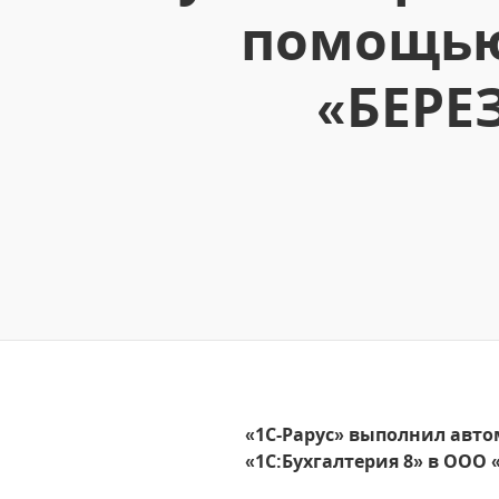
помощью 
«БЕРЕ
«1С-Рарус» выполнил авто
«1С:Бухгалтерия 8» в ОО