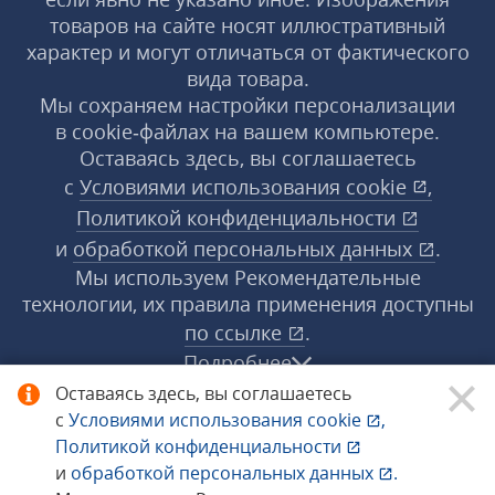
товаров на сайте носят иллюстративный
характер и могут отличаться от фактического
вида товара.
Мы сохраняем настройки персонализации
в cookie‑файлах на вашем компьютере.
Оставаясь здесь, вы соглашаетесь
с
Условиями использования
cookie
,
Политикой конфиденциальности
и
обработкой персональных данных
.
Мы используем Рекомендательные
технологии, их правила применения доступны
по ссылке
.
Подробнее
Оставаясь здесь, вы соглашаетесь
с
Условиями использования
cookie
,
© 1998−2026 «1С‑Рарус» ®. Все права
Политикой конфиденциальности
защищены.
и
обработкой персональных данных
.