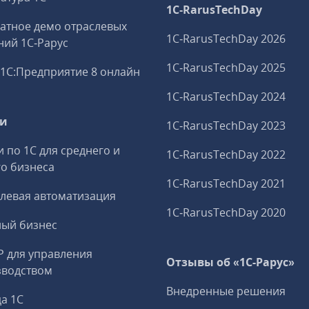
1C‑RarusTechDay
атное демо отраслевых
1C‑RarusTechDay 2026
ий 1С‑Рарус
1C‑RarusTechDay 2025
1С:Предприятие 8 онлайн
1C‑RarusTechDay 2024
ги
1C‑RarusTechDay 2023
и по 1С для среднего и
1C‑RarusTechDay 2022
о бизнеса
1C‑RarusTechDay 2021
левая автоматизация
1C‑RarusTechDay 2020
ный бизнес
P для управления
Отзывы об «1С-Рарус»
зводством
Внедренные решения
а 1С