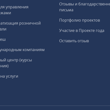
Отзывы и благодарственн
ля управления
письма
ажами
Портфолио проектов
матизация розничной
вли
Участие в Проекте года
реш
Оставить отзыв
ународным компаниям
ый центр (курсы
ния)
на услуги