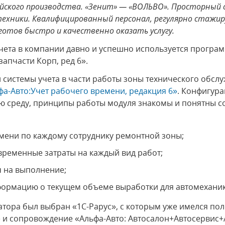
ейского производства. «Зенит» — «ВОЛЬВО». Просторный
техники. Квалифицированный персонал, регулярно стажир
готов быстро и качественно оказать услугу.
чета в компании давно и успешно используется програм
апчасти Корп, ред 6».
системы учета в части работы зоны технического обсл
фа-Авто:Учет рабочего времени, редакция 6»
. Конфигура
 среду, принципы работы модуля знакомы и понятны со
емени по каждому сотруднику ремонтной зоны;
ременные затраты на каждый вид работ;
ч на выполнение;
формацию о текущем объеме выработки для автомеханик
атора был выбран «1С-Рарус», с которым уже имелся п
и сопровождение «Альфа-Авто: Автосалон+Автосервис+А