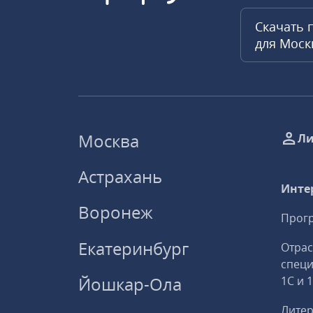
Скачать 
для Мос
Москва
Ли
Астрахань
Инте
Воронеж
Прогр
Екатеринбург
Отрас
спец
Йошкар-Ола
1С и 
Литер