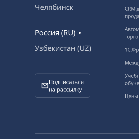
Челябинск
CRM д
прод
Авто
Россия (RU)
торго
Узбекистан (UZ)
1С:Ф
Межд
Учебн
Подписаться
обуче
на рассылку
Цены 