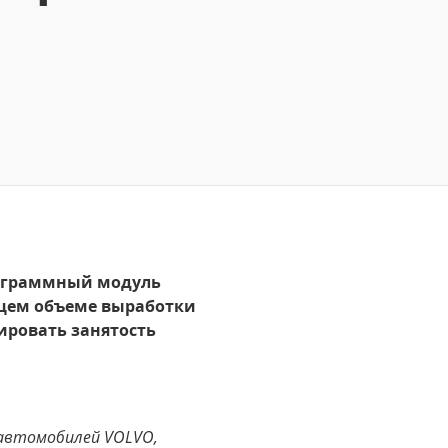
рограммный модуль
ущем объеме выработки
ировать занятость
 автомобилей VOLVO,