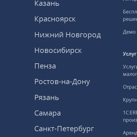
Казань
Беспл
Красноярск
решен
Демо 
Нижний Новгород
Новосибирск
Услу
Пенза
Услуг
малог
Ростов-на-Дону
Отрас
Рязань
Круп
Самара
1С:ER
прои
Санкт-Петербург
Аренд