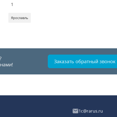
1
Ярославль
?
Заказать обратный звонок
 нами!
1c@rarus.ru