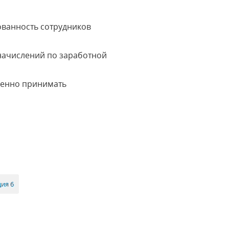
ованность сотрудников
 начислений по заработной
менно принимать
ия 6