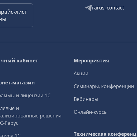
rarus_contact
прайс-лист
квы
чный кабинет
Мероприятия
Акции
рнет-магазин
Семинары, конференции
аммы и лицензии 1С
Вебинары
левые и
Онлайн-курсы
иализированные решения
1С‑Рарус
Техническая конференц
атура 1С