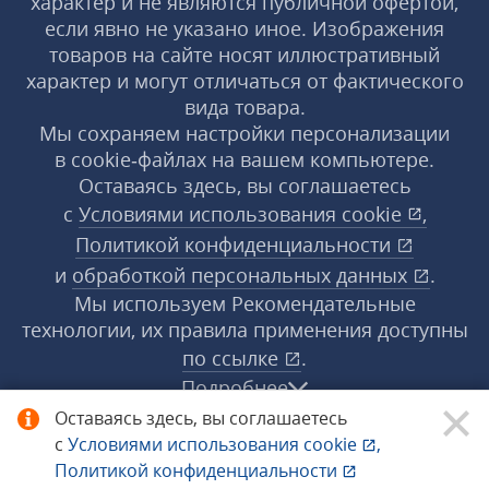
характер и не являются публичной офертой,
если явно не указано иное. Изображения
товаров на сайте носят иллюстративный
характер и могут отличаться от фактического
вида товара.
Мы сохраняем настройки персонализации
в cookie‑файлах на вашем компьютере.
Оставаясь здесь, вы соглашаетесь
с
Условиями использования
cookie
,
Политикой конфиденциальности
и
обработкой персональных данных
.
Мы используем Рекомендательные
технологии, их правила применения доступны
по ссылке
.
Подробнее
Оставаясь здесь, вы соглашаетесь
с
Условиями использования
cookie
,
© 1998−2026 «1С‑Рарус» ®. Все права
Политикой конфиденциальности
защищены.