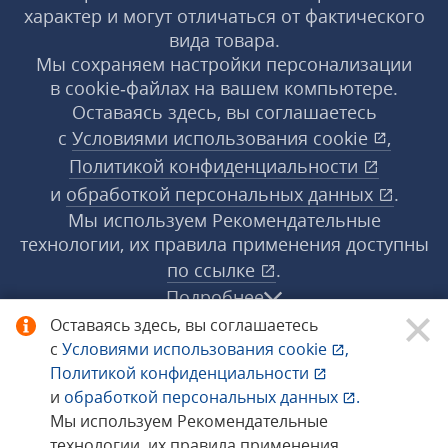
характер и могут отличаться от фактического
вида товара.
Мы сохраняем настройки персонализации
в cookie‑файлах на вашем компьютере.
Оставаясь здесь, вы соглашаетесь
с
Условиями использования
cookie
,
Политикой конфиденциальности
и
обработкой персональных данных
.
Мы используем Рекомендательные
технологии, их правила применения доступны
по ссылке
.
Подробнее
Оставаясь здесь, вы соглашаетесь
с
Условиями использования
cookie
,
© 1998−2026 «1С‑Рарус» ®. Все права
Политикой конфиденциальности
защищены.
и
обработкой персональных данных
.
Мы используем Рекомендательные
технологии, их правила применения