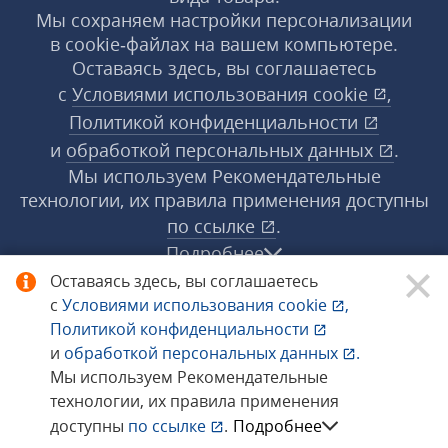
Мы сохраняем настройки персонализации
в cookie‑файлах на вашем компьютере.
Оставаясь здесь, вы соглашаетесь
с
Условиями использования
cookie
,
Политикой конфиденциальности
и
обработкой персональных данных
.
Мы используем Рекомендательные
технологии, их правила применения доступны
по ссылке
.
Подробнее
Оставаясь здесь, вы соглашаетесь
с
Условиями использования
cookie
,
© 1998−2026 «1С‑Рарус» ®. Все права
Политикой конфиденциальности
защищены.
и
обработкой персональных данных
.
Мы используем Рекомендательные
технологии, их правила применения
Сообщить об ошибке
доступны
по ссылке
.
Подробнее