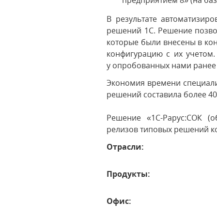
предприятием 8» (на баз
В результате автоматизир
решений 1С. Решение позво
которые были внесены в кон
конфигурацию с их учетом.
у опробованных нами ранее
Экономия времени специали
решений составила более 4
Решение «1С-Рарус:СОК (о
релизов типовых решений к
Отрасли:
Продукты:
Офис: