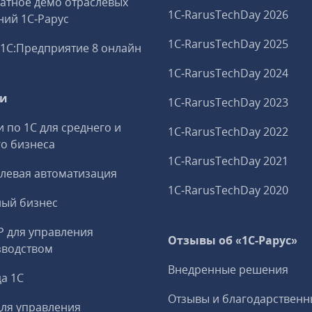
атное демо отраслевых
1C‑RarusTechDay 2026
ий 1С‑Рарус
1C‑RarusTechDay 2025
1С:Предприятие 8 онлайн
1C‑RarusTechDay 2024
ги
1C‑RarusTechDay 2023
и по 1С для среднего и
1C‑RarusTechDay 2022
о бизнеса
1C‑RarusTechDay 2021
левая автоматизация
1C‑RarusTechDay 2020
ный бизнес
P для управления
Отзывы об «1С-Рарус»
зводством
Внедренные решения
а 1С
Отзывы и благодарственн
ля управления