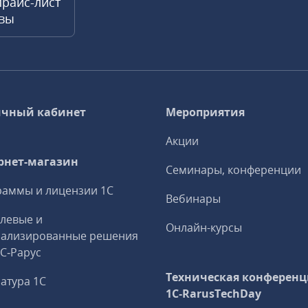
прайс-лист
квы
чный кабинет
Мероприятия
Акции
рнет-магазин
Семинары, конференции
аммы и лицензии 1С
Вебинары
левые и
Онлайн-курсы
иализированные решения
1С‑Рарус
Техническая конференц
атура 1С
1C‑RarusTechDay