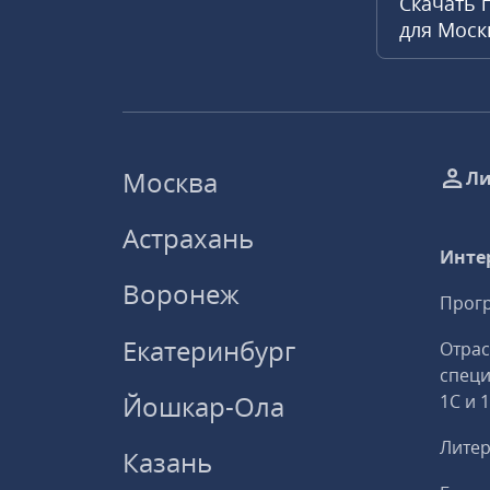
Скачать 
для Мос
Москва
Ли
Астрахань
Инте
Воронеж
Прогр
Екатеринбург
Отрас
спец
Йошкар-Ола
1С и 
Литер
Казань