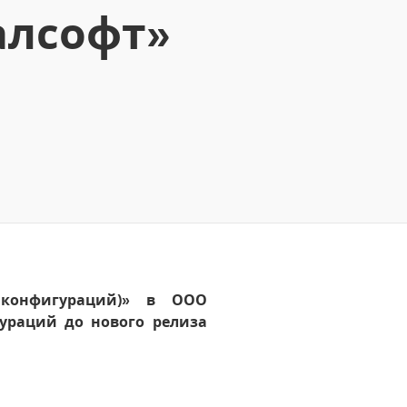
алсофт»
х конфигураций)» в ООО
ураций до нового релиза