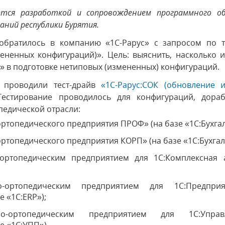
тся разработкой и сопровождением программного об
аний республики Бурятия.
 обратилось в компанию «1С-Рарус» с запросом по 
ененных конфигураций)». Цель: выяснить, насколько 
 в подготовке нетиповых (измененных) конфигураций.
» проводили тест-драйв
«1С-Рарус:СОК (обновление 
Тестирование проводилось для конфигураций, дораб
педической отрасли:
ортопедического предприятия ПРОФ» (на базе «1С:Бухга
ортопедического предприятия КОРП» (на базе «1С:Бухгал
-ортопедическим предприятием для 1С:Комплексная 
о-ортопедическим предприятием для 1С:Предпр
е «1С:ERP»);
но-ортопедическим предприятием для 1С:Управ