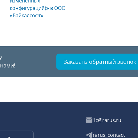
измененных
конфигураций)» в ООО
«Байкалсофт»
?
Заказать обратный звонок
 нами!
1c@rarus.ru
rarus_contact