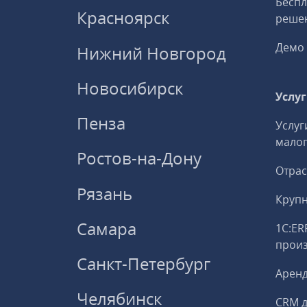
Беспл
Красноярск
решен
Демо 
Нижний Новгород
Новосибирск
Услу
Пенза
Услуг
малог
Ростов-на-Дону
Отрас
Рязань
Круп
Самара
1С:ER
прои
Санкт-Петербург
Аренд
Челябинск
CRM д