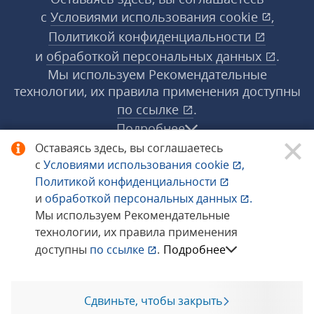
с
Условиями использования
cookie
,
Политикой конфиденциальности
и
обработкой персональных данных
.
Мы используем Рекомендательные
технологии, их правила применения доступны
по ссылке
.
Подробнее
Оставаясь здесь, вы соглашаетесь
с
Условиями использования
cookie
,
© 1998−2026 «1С‑Рарус» ®. Все права
Политикой конфиденциальности
защищены.
и
обработкой персональных данных
.
Мы используем Рекомендательные
технологии, их правила применения
Сообщить об ошибке
доступны
по ссылке
.
Подробнее
Сдвиньте, чтобы закрыть
Позвоните мне