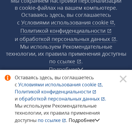
Мы сохраняем настройки персонализации
в cookie‑файлах на вашем компьютере.
Оставаясь здесь, вы соглашаетесь
с
Условиями использования
cookie
,
Политикой конфиденциальности
и
обработкой персональных данных
.
Мы используем Рекомендательные
технологии, их правила применения доступны
по ссылке
.
Подробнее
Оставаясь здесь, вы соглашаетесь
с
Условиями использования
cookie
,
© 1998−2026 «1С‑Рарус» ®. Все права
Политикой конфиденциальности
защищены.
и
обработкой персональных данных
.
Мы используем Рекомендательные
технологии, их правила применения
Сообщить об ошибке
доступны
по ссылке
.
Подробнее