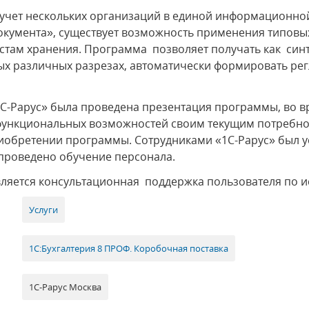
учет нескольких организаций в единой информационной
документа», существует возможность применения типовы
естам хранения. Программа позволяет получать как синт
мых различных разрезах, автоматически формировать р
С-Рарус» была проведена презентация программы, во в
е функциональных возможностей своим текущим потребн
иобретении программы. Сотрудниками «1С-Рарус» был 
, проведено обучение персонала.
вляется консультационная поддержка пользователя по 
Услуги
1С:Бухгалтерия 8 ПРОФ. Коробочная поставка
1С-Рарус Москва