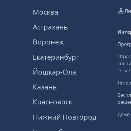
Москва
Ли
Астрахань
Инте
Воронеж
Прогр
Екатеринбург
Отрас
спец
Йошкар-Ола
1С и 
Литер
Казань
Беспл
Красноярск
решен
Демо 
Нижний Новгород