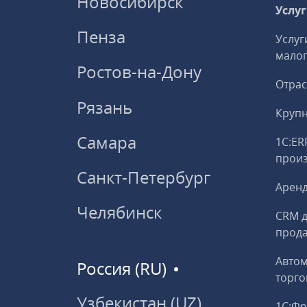
Новосибирск
Услу
Пенза
Услуг
малог
Ростов-на-Дону
Отрас
Рязань
Круп
Самара
1С:ER
прои
Санкт-Петербург
Аренд
Челябинск
CRM д
прод
Авто
Россия (RU)
торго
Узбекистан (UZ)
1С:Ф