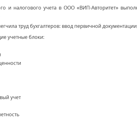
ого и налогового учета в ООО «ВИП-Авторитет» выпо
.
гчила труд бухгалтеров: ввод первичной документации,
ие учетные блоки:
и
ценности
овый учет
четность