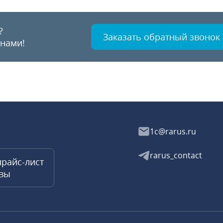
?
Заказать обратный звонок
 нами!
1c@rarus.ru
rarus_contact
прайс-лист
квы