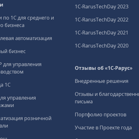
ги
1C‑RarusTechDay 2023
и по 1С для среднего и
1C‑RarusTechDay 2022
о бизнеса
1C‑RarusTechDay 2021
левая автоматизация
1C‑RarusTechDay 2020
ный бизнес
P для управления
Отзывы об «1С-Рарус»
зводством
Внедренные решения
а 1С
Отзывы и благодарственн
ля управления
письма
ажами
Портфолио проектов
матизация розничной
вли
Участие в Проекте года
реш