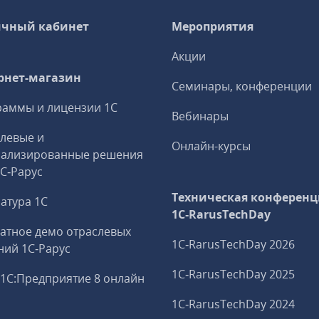
чный кабинет
Мероприятия
Акции
рнет-магазин
Семинары, конференции
аммы и лицензии 1С
Вебинары
левые и
Онлайн-курсы
иализированные решения
1С‑Рарус
Техническая конференц
атура 1С
1C‑RarusTechDay
атное демо отраслевых
1C‑RarusTechDay 2026
ий 1С‑Рарус
1C‑RarusTechDay 2025
1С:Предприятие 8 онлайн
1C‑RarusTechDay 2024