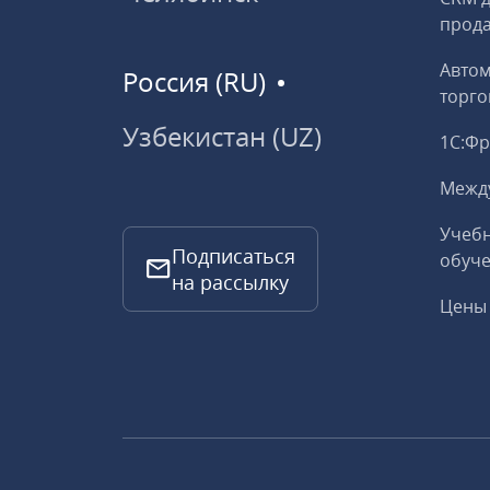
прод
Авто
Россия (RU)
торго
Узбекистан (UZ)
1С:Ф
Межд
Учебн
Подписаться
обуче
на рассылку
Цены 