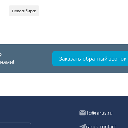
Новосибирск
?
Заказать обратный звонок
 нами!
1c@rarus.ru
rarus_contact