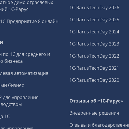
атное демо отраслевых
1C‑RarusTechDay 2026
ий 1С‑Рарус
1C‑RarusTechDay 2025
1С:Предприятие 8 онлайн
1C‑RarusTechDay 2024
ги
1C‑RarusTechDay 2023
и по 1С для среднего и
1C‑RarusTechDay 2022
о бизнеса
1C‑RarusTechDay 2021
левая автоматизация
1C‑RarusTechDay 2020
ный бизнес
P для управления
Отзывы об «1С-Рарус»
зводством
Внедренные решения
а 1С
Отзывы и благодарственн
ля управления