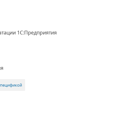
уатации 1С:Предприятия
ия
 спецификой