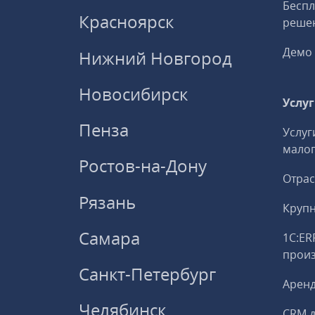
Беспл
Красноярск
решен
Демо 
Нижний Новгород
Новосибирск
Услу
Пенза
Услуг
малог
Ростов-на-Дону
Отрас
Рязань
Круп
Самара
1С:ER
прои
Санкт-Петербург
Аренд
Челябинск
CRM д