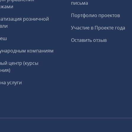
письма
ажами
Портфолио проектов
матизация розничной
вли
Участие в Проекте года
реш
Оставить отзыв
ународным компаниям
ый центр (курсы
ния)
на услуги