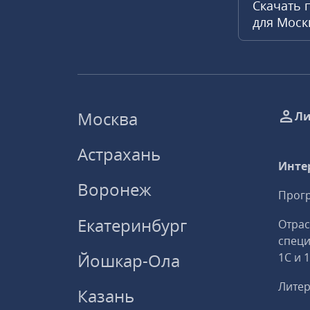
Скачать 
для Мос
Москва
Ли
Астрахань
Инте
Воронеж
Прогр
Екатеринбург
Отрас
спец
Йошкар-Ола
1С и 
Литер
Казань