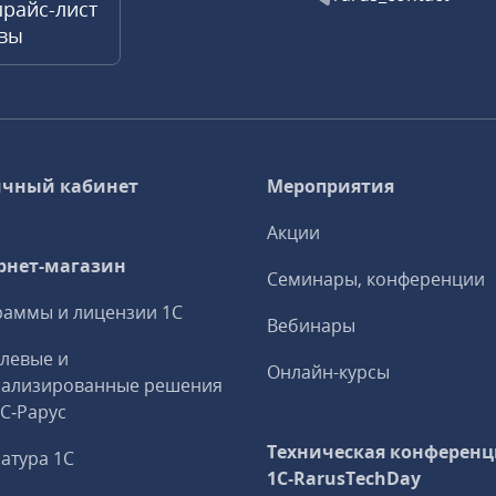
прайс-лист
квы
чный кабинет
Мероприятия
Акции
рнет-магазин
Семинары, конференции
аммы и лицензии 1С
Вебинары
левые и
Онлайн-курсы
иализированные решения
1С‑Рарус
Техническая конференц
атура 1С
1C‑RarusTechDay