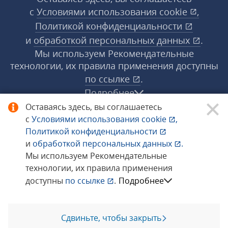
с
Условиями использования
cookie
,
Политикой конфиденциальности
и
обработкой персональных данных
.
Мы используем Рекомендательные
технологии, их правила применения доступны
по ссылке
.
Подробнее
Оставаясь здесь, вы соглашаетесь
с
Условиями использования
cookie
,
© 1998−2026 «1С‑Рарус» ®. Все права
Политикой конфиденциальности
защищены.
и
обработкой персональных данных
.
Мы используем Рекомендательные
технологии, их правила применения
Сообщить об ошибке
доступны
по ссылке
.
Подробнее
Сдвиньте, чтобы закрыть
Позвоните мне