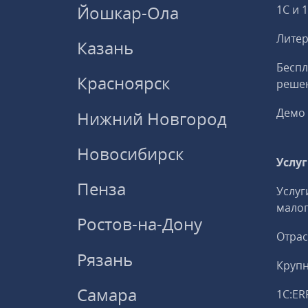
Йошкар-Ола
1С и 
Литер
Казань
Беспл
Красноярск
решен
Демо 
Нижний Новгород
Новосибирск
Услу
Пенза
Услуг
малог
Ростов-на-Дону
Отрас
Рязань
Круп
Самара
1С:ER