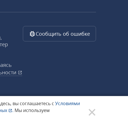
Сообщить об ошибке
,
тер
ваясь
ьности
здесь, вы соглашаетесь с
Условиями
нных
.
Мы используем