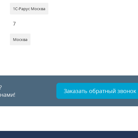
1С-Рарус Москва
7
Москва
?
Заказать обратный звонок
 нами!