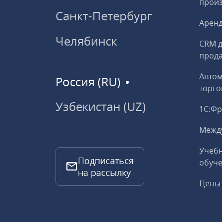
прои
Санкт-Петербург
Аренд
Челябинск
CRM д
прод
Авто
Россия (RU)
торго
Узбекистан (UZ)
1С:Ф
Межд
Учебн
Подписаться
обуче
на рассылку
Цены 