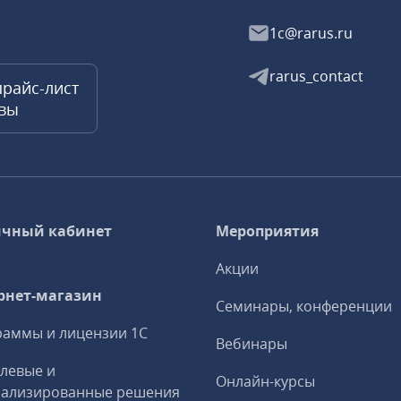
1c@rarus.ru
rarus_contact
прайс-лист
квы
чный кабинет
Мероприятия
Акции
рнет-магазин
Семинары, конференции
аммы и лицензии 1С
Вебинары
левые и
Онлайн-курсы
иализированные решения