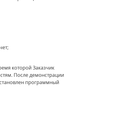
чет;
ремя которой Заказчик
остям. После демонстрации
установлен программный