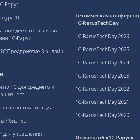
1С‑Рарус
Техническая конференц
атура 1С
1C‑RarusTechDay
атное демо отраслевых
1C‑RarusTechDay 2026
ий 1С‑Рарус
1C‑RarusTechDay 2025
1С:Предприятие 8 онлайн
1C‑RarusTechDay 2024
ги
1C‑RarusTechDay 2023
и по 1С для среднего и
1C‑RarusTechDay 2022
о бизнеса
1C‑RarusTechDay 2021
левая автоматизация
1C‑RarusTechDay 2020
ный бизнес
P для управления
Отзывы об «1С-Рарус»