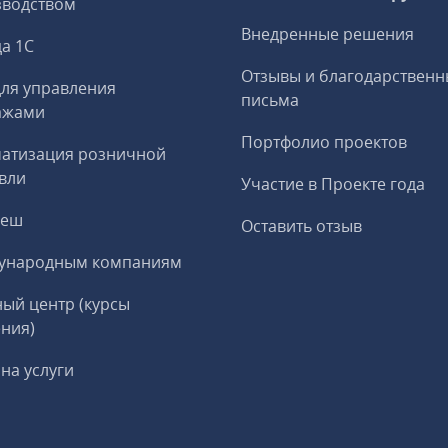
зводством
Внедренные решения
а 1С
Отзывы и благодарственн
ля управления
письма
ажами
Портфолио проектов
матизация розничной
вли
Участие в Проекте года
реш
Оставить отзыв
ународным компаниям
ый центр (курсы
ния)
на услуги