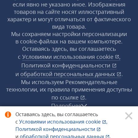
если явно не указано иное. Изображения
товаров на сайте носят иллюстративный
характер и могут отличаться от фактического
вида товара.
Мы сохраняем настройки персонализации
в cookie‑файлах на вашем компьютере.
Оставаясь здесь, вы соглашаетесь
с
Условиями использования
cookie
,
Политикой конфиденциальности
и
обработкой персональных данных
.
Мы используем Рекомендательные
технологии, их правила применения доступны
по ссылке
.
Подробнее
Оставаясь здесь, вы соглашаетесь
с
Условиями использования
cookie
,
© 1998−2026 «1С‑Рарус» ®. Все права
Политикой конфиденциальности
защищены.
и
обработкой персональных данных
.