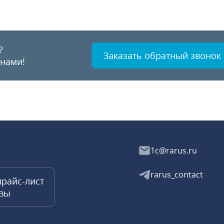
?
Заказать обратный звонок
 нами!
1c@rarus.ru
rarus_contact
прайс-лист
квы