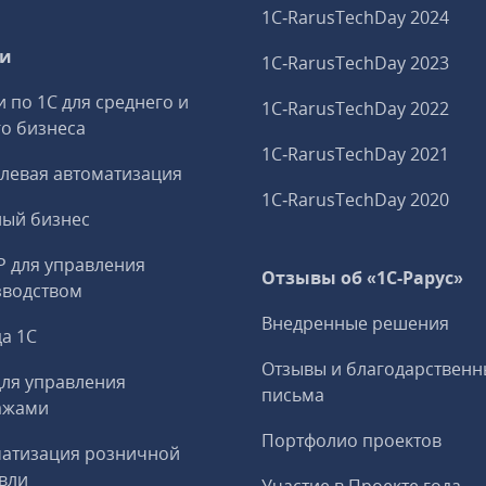
1C‑RarusTechDay 2024
ги
1C‑RarusTechDay 2023
и по 1С для среднего и
1C‑RarusTechDay 2022
о бизнеса
1C‑RarusTechDay 2021
левая автоматизация
1C‑RarusTechDay 2020
ный бизнес
P для управления
Отзывы об «1С-Рарус»
зводством
Внедренные решения
а 1С
Отзывы и благодарственн
ля управления
письма
ажами
Портфолио проектов
матизация розничной
вли