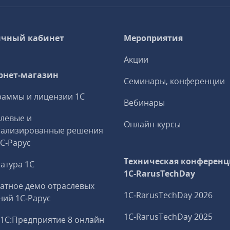
чный кабинет
Мероприятия
Акции
рнет-магазин
Семинары, конференции
аммы и лицензии 1С
Вебинары
левые и
Онлайн-курсы
иализированные решения
1С‑Рарус
Техническая конференц
атура 1С
1C‑RarusTechDay
атное демо отраслевых
1C‑RarusTechDay 2026
ий 1С‑Рарус
1C‑RarusTechDay 2025
1С:Предприятие 8 онлайн