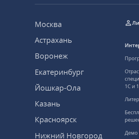
Москва
Ли
Астрахань
Инте
Воронеж
Прогр
Екатеринбург
Отрас
спец
Йошкар-Ола
1С и 
Литер
Казань
Беспл
Красноярск
решен
Демо 
Нижний Новгород