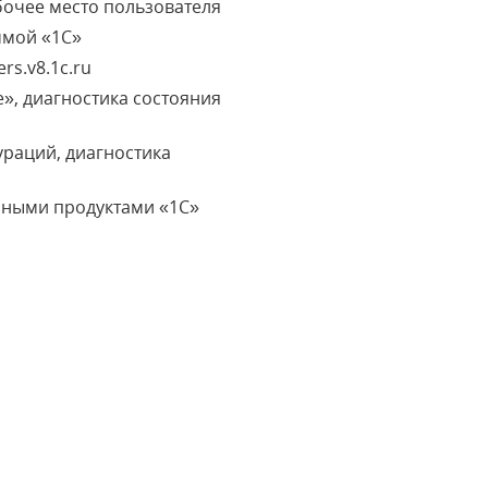
бочее место пользователя
ммой «1С»
rs.v8.1c.ru
», диагностика состояния
раций, диагностика
мными продуктами «1С»