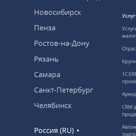
Новосибирск
Услу
Пенза
Услуг
малог
Ростов-на-Дону
Отрас
Рязань
Круп
Самара
1С:ER
прои
Санкт-Петербург
Аренд
Челябинск
CRM д
прод
Авто
Россия (RU)
торго