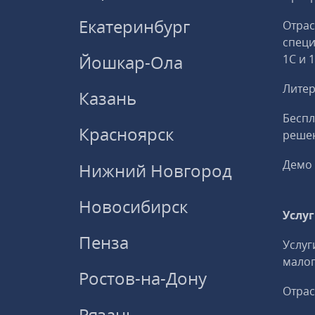
Екатеринбург
Отрас
спец
Йошкар-Ола
1С и 
Литер
Казань
Беспл
Красноярск
решен
Демо 
Нижний Новгород
Новосибирск
Услу
Пенза
Услуг
малог
Ростов-на-Дону
Отрас
Рязань