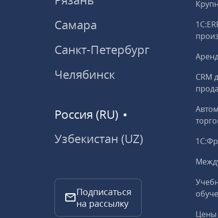
Круп
Самара
1С:ER
прои
Санкт-Петербург
Аренд
Челябинск
CRM д
прод
Авто
Россия (RU)
торго
Узбекистан (UZ)
1С:Ф
Межд
Учебн
Подписаться
обуче
на рассылку
Цены 