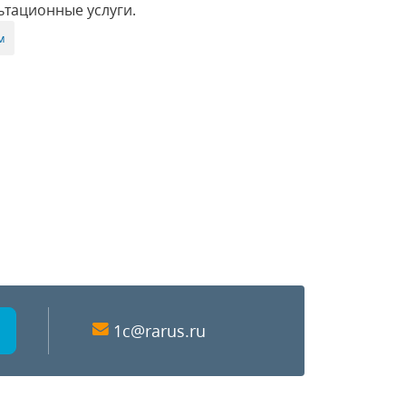
ьтационные услуги.
м
1c@rarus.ru