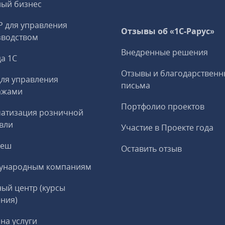
ный бизнес
P для управления
Отзывы об «1С-Рарус»
зводством
Внедренные решения
а 1С
Отзывы и благодарственн
ля управления
письма
ажами
Портфолио проектов
матизация розничной
вли
Участие в Проекте года
реш
Оставить отзыв
ународным компаниям
ый центр (курсы
ния)
на услуги