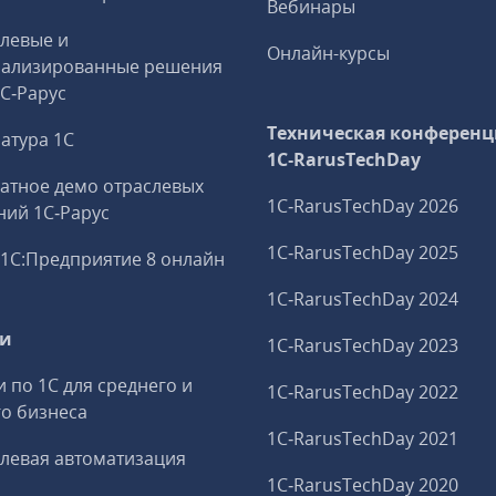
Вебинары
левые и
Онлайн-курсы
иализированные решения
1С‑Рарус
Техническая конференц
атура 1С
1C‑RarusTechDay
атное демо отраслевых
1C‑RarusTechDay 2026
ий 1С‑Рарус
1C‑RarusTechDay 2025
1С:Предприятие 8 онлайн
1C‑RarusTechDay 2024
ги
1C‑RarusTechDay 2023
и по 1С для среднего и
1C‑RarusTechDay 2022
о бизнеса
1C‑RarusTechDay 2021
левая автоматизация
1C‑RarusTechDay 2020