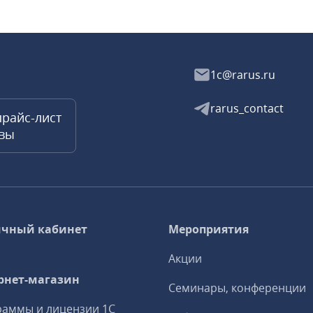
1c@rarus.ru
rarus_contact
прайс-лист
квы
чный кабинет
Мероприятия
Акции
рнет-магазин
Семинары, конференции
аммы и лицензии 1С