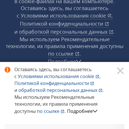
в cookie‑файлах на вашем компьютере.
Оставаясь здесь, вы соглашаетесь
с
Условиями использования
cookie
,
Политикой конфиденциальности
и
обработкой персональных данных
.
Мы используем Рекомендательные
технологии, их правила применения доступны
по ссылке
.
Подробнее
Оставаясь здесь, вы соглашаетесь
с
Условиями использования
cookie
,
© 1998−2026 «1С‑Рарус» ®. Все права
Политикой конфиденциальности
защищены.
и
обработкой персональных данных
.
Мы используем Рекомендательные
технологии, их правила применения
Сообщить об ошибке
доступны
по ссылке
.
Подробнее