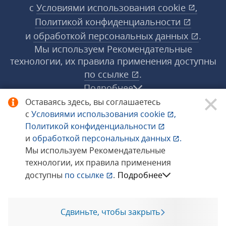
с
Условиями использования
cookie
,
Политикой конфиденциальности
и
обработкой персональных данных
.
Мы используем Рекомендательные
технологии, их правила применения доступны
по ссылке
.
Подробнее
Оставаясь здесь, вы соглашаетесь
с
Условиями использования
cookie
,
© 1998−2026 «1С‑Рарус» ®. Все права
Политикой конфиденциальности
защищены.
и
обработкой персональных данных
.
Мы используем Рекомендательные
технологии, их правила применения
Сообщить об ошибке
доступны
по ссылке
.
Подробнее
Сдвиньте, чтобы закрыть
Позвоните мне