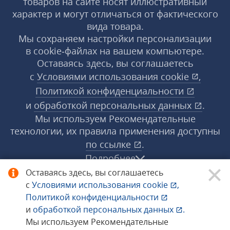
товаров на сайте носят иллюстративный
характер и могут отличаться от фактического
вида товара.
Мы сохраняем настройки персонализации
в cookie‑файлах на вашем компьютере.
Оставаясь здесь, вы соглашаетесь
с
Условиями использования
cookie
,
Политикой конфиденциальности
и
обработкой персональных данных
.
Мы используем Рекомендательные
технологии, их правила применения доступны
по ссылке
.
Подробнее
Оставаясь здесь, вы соглашаетесь
с
Условиями использования
cookie
,
© 1998−2026 «1С‑Рарус» ®. Все права
Политикой конфиденциальности
защищены.
и
обработкой персональных данных
.
Мы используем Рекомендательные