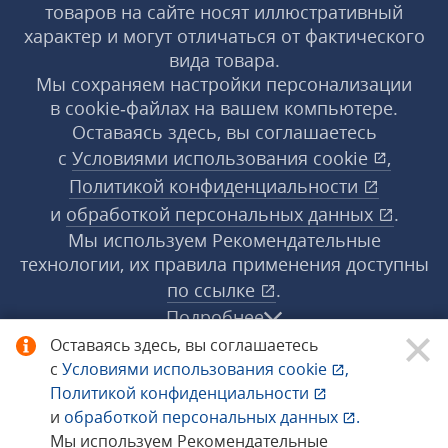
товаров на сайте носят иллюстративный
характер и могут отличаться от фактического
вида товара.
Мы сохраняем настройки персонализации
в cookie‑файлах на вашем компьютере.
Оставаясь здесь, вы соглашаетесь
с
Условиями использования
cookie
,
Политикой конфиденциальности
и
обработкой персональных данных
.
Мы используем Рекомендательные
технологии, их правила применения доступны
по ссылке
.
Подробнее
Оставаясь здесь, вы соглашаетесь
с
Условиями использования
cookie
,
© 1998−2026 «1С‑Рарус» ®. Все права
Политикой конфиденциальности
защищены.
и
обработкой персональных данных
.
Мы используем Рекомендательные