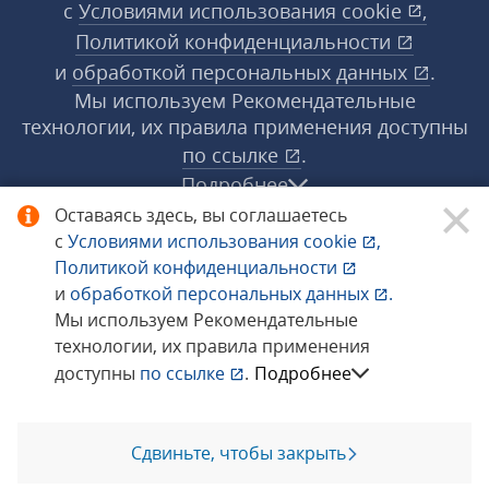
с
Условиями использования
cookie
,
Политикой конфиденциальности
и
обработкой персональных данных
.
Мы используем Рекомендательные
технологии, их правила применения доступны
по ссылке
.
Подробнее
Оставаясь здесь, вы соглашаетесь
с
Условиями использования
cookie
,
© 1998−2026 «1С‑Рарус» ®. Все права
Политикой конфиденциальности
защищены.
и
обработкой персональных данных
.
Мы используем Рекомендательные
технологии, их правила применения
Сообщить об ошибке
доступны
по ссылке
.
Подробнее
Сдвиньте, чтобы закрыть
Позвоните мне