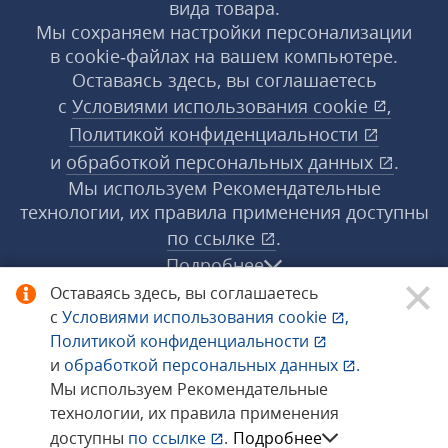
вида товара.
Мы сохраняем настройки персонализации
в cookie‑файлах на вашем компьютере.
Оставаясь здесь, вы соглашаетесь
с
Условиями использования
cookie
,
Политикой конфиденциальности
и
обработкой персональных данных
.
Мы используем Рекомендательные
технологии, их правила применения доступны
по ссылке
.
Подробнее
Оставаясь здесь, вы соглашаетесь
с
Условиями использования
cookie
,
© 1998−2026 «1С‑Рарус» ®. Все права
Политикой конфиденциальности
защищены.
и
обработкой персональных данных
.
Мы используем Рекомендательные
технологии, их правила применения
Сообщить об ошибке
доступны
по ссылке
.
Подробнее