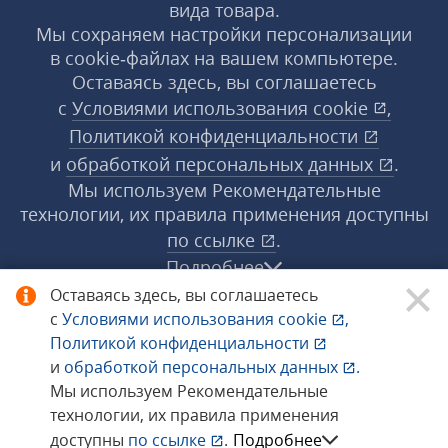
вида товара.
Мы сохраняем настройки персонализации
в cookie‑файлах на вашем компьютере.
Оставаясь здесь, вы соглашаетесь
с
Условиями использования
cookie
,
Политикой конфиденциальности
и
обработкой персональных данных
.
Мы используем Рекомендательные
технологии, их правила применения доступны
по ссылке
.
Подробнее
Оставаясь здесь, вы соглашаетесь
с
Условиями использования
cookie
,
© 1998−2026 «1С‑Рарус» ®. Все права
Политикой конфиденциальности
защищены.
и
обработкой персональных данных
.
Мы используем Рекомендательные
технологии, их правила применения
Сообщить об ошибке
доступны
по ссылке
.
Подробнее