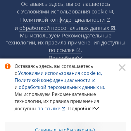
Оставаясь здесь, вы соглашаетесь
с
Условиями использования
cookie
,
Политикой конфиденциальности
и
обработкой персональных данных
.
Мы используем Рекомендательные
технологии, их правила применения доступны
по ссылке
.
Подробнее
Оставаясь здесь, вы соглашаетесь
с
Условиями использования
cookie
,
© 1998−2026 «1С‑Рарус» ®. Все права
Политикой конфиденциальности
защищены.
и
обработкой персональных данных
.
Мы используем Рекомендательные
технологии, их правила применения
Сообщить об ошибке
доступны
по ссылке
.
Подробнее
Сдвиньте, чтобы закрыть
Позвоните мне