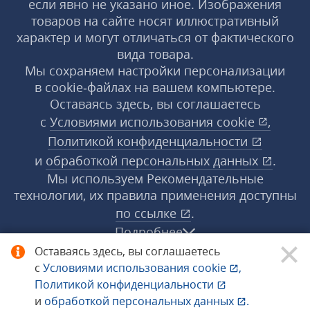
если явно не указано иное. Изображения
товаров на сайте носят иллюстративный
характер и могут отличаться от фактического
вида товара.
Мы сохраняем настройки персонализации
в cookie‑файлах на вашем компьютере.
Оставаясь здесь, вы соглашаетесь
с
Условиями использования
cookie
,
Политикой конфиденциальности
и
обработкой персональных данных
.
Мы используем Рекомендательные
технологии, их правила применения доступны
по ссылке
.
Подробнее
Оставаясь здесь, вы соглашаетесь
с
Условиями использования
cookie
,
© 1998−2026 «1С‑Рарус» ®. Все права
Политикой конфиденциальности
защищены.
и
обработкой персональных данных
.