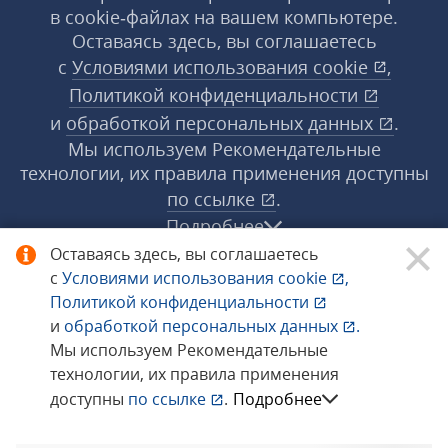
в cookie‑файлах на вашем компьютере.
Оставаясь здесь, вы соглашаетесь
с
Условиями использования
cookie
,
Политикой конфиденциальности
и
обработкой персональных данных
.
Мы используем Рекомендательные
технологии, их правила применения доступны
по ссылке
.
Подробнее
Оставаясь здесь, вы соглашаетесь
с
Условиями использования
cookie
,
© 1998−2026 «1С‑Рарус» ®. Все права
Политикой конфиденциальности
защищены.
и
обработкой персональных данных
.
Мы используем Рекомендательные
технологии, их правила применения
Сообщить об ошибке
доступны
по ссылке
.
Подробнее