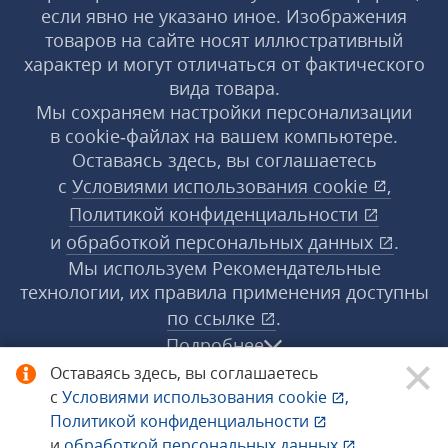
если явно не указано иное. Изображения
товаров на сайте носят иллюстративный
характер и могут отличаться от фактического
вида товара.
Мы сохраняем настройки персонализации
в cookie‑файлах на вашем компьютере.
Оставаясь здесь, вы соглашаетесь
с
Условиями использования
cookie
,
Политикой конфиденциальности
и
обработкой персональных данных
.
Мы используем Рекомендательные
технологии, их правила применения доступны
по ссылке
.
Подробнее
Оставаясь здесь, вы соглашаетесь
с
Условиями использования
cookie
,
© 1998−2026 «1С‑Рарус» ®. Все права
Политикой конфиденциальности
защищены.
и
обработкой персональных данных
.