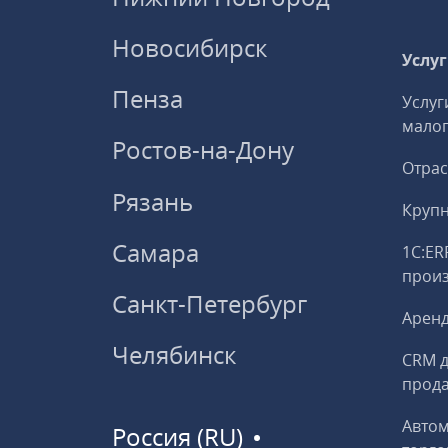
Новосибирск
Услу
Пенза
Услуг
малог
Ростов-на-Дону
Отрас
Рязань
Круп
Самара
1С:ER
прои
Санкт-Петербург
Аренд
Челябинск
CRM д
прод
Авто
Россия (RU)