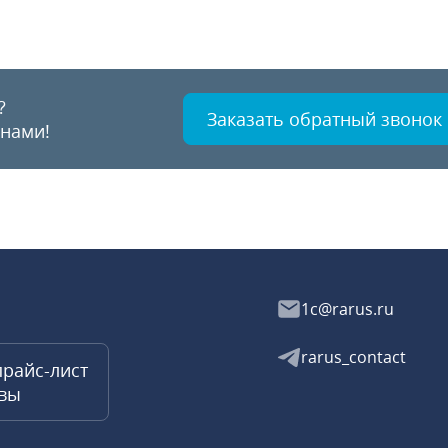
?
Заказать обратный звонок
 нами!
1c@rarus.ru
rarus_contact
прайс-лист
квы