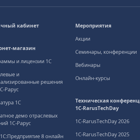
чный кабинет
Мероприятия
Акции
рнет-магазин
Семинары, конференции
аммы и лицензии 1С
Вебинары
левые и
Онлайн-курсы
иализированные решения
1С‑Рарус
Техническая конференц
атура 1С
1C‑RarusTechDay
атное демо отраслевых
1C‑RarusTechDay 2026
ий 1С‑Рарус
1C‑RarusTechDay 2025
1С:Предприятие 8 онлайн