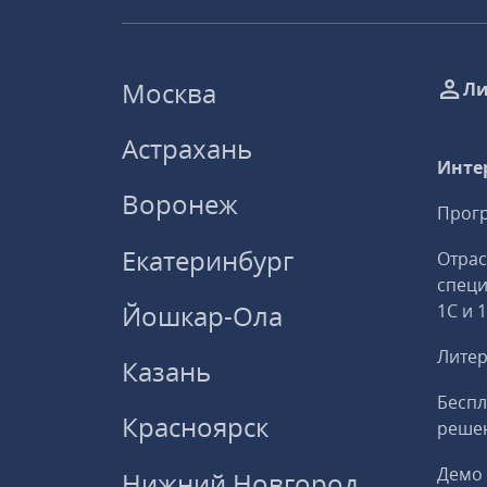
Москва
Ли
Астрахань
Инте
Воронеж
Прогр
Екатеринбург
Отрас
спец
Йошкар-Ола
1С и 
Литер
Казань
Беспл
Красноярск
решен
Демо 
Нижний Новгород