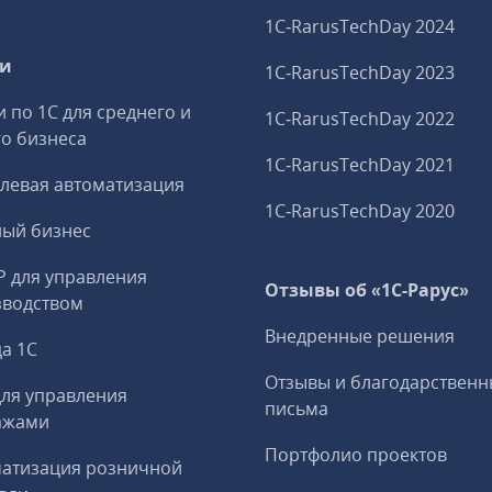
1C‑RarusTechDay 2024
ги
1C‑RarusTechDay 2023
и по 1С для среднего и
1C‑RarusTechDay 2022
о бизнеса
1C‑RarusTechDay 2021
левая автоматизация
1C‑RarusTechDay 2020
ный бизнес
P для управления
Отзывы об «1С-Рарус»
зводством
Внедренные решения
а 1С
Отзывы и благодарственн
ля управления
письма
ажами
Портфолио проектов
матизация розничной